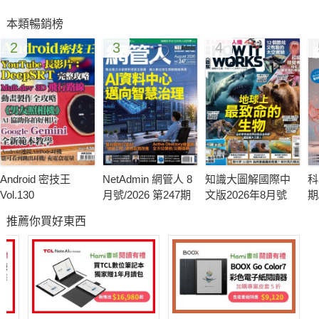
本類暢銷榜
2
3
4
Android 密技王
NetAdmin 網管人 8
知識大圖解國際中
科
Vol.130
月號/2026 第247期
文版2026年8月號
期
推薦你買好東西