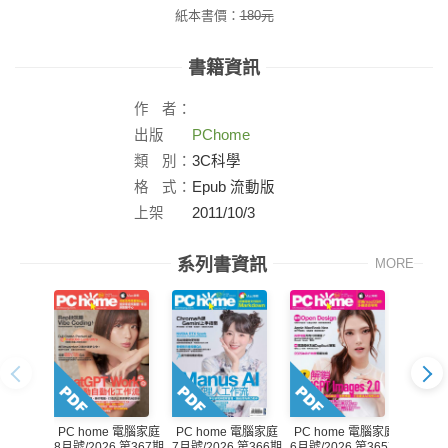
紙本書價：
180
元
書籍資訊
作
者：
出版
PChome
社：
類
別：
3C科學
格
式：
Epub 流動版
上架
2011/10/3
日：
系列書資訊
MORE
PC home 電腦家庭
PC home 電腦家庭
PC home 電腦家庭
PC h
7月號/2026 第366期
8月號/2026 第367期
6月號/2026 第365期
5月號/2