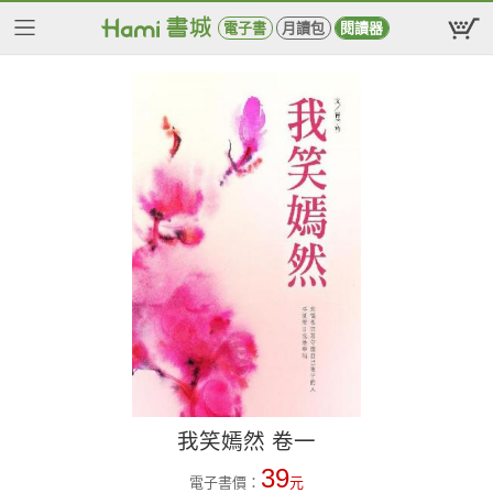
電子書
月讀包
閱讀器
我笑嫣然 卷一
39
電子書價：
元