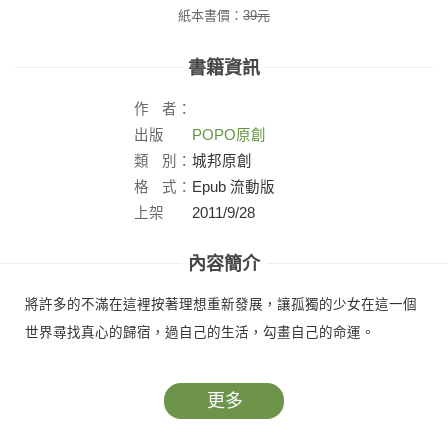
紙本書價：
39
元
書籍資訊
作
者：
出版
POPO原創
社：
類
別：
城邦原創
格
式：
Epub 流動版
上架
2011/9/28
日：
內容簡介
將許多的不滿在這裡按著理想重新發展，讓孤獨的少女在這一個
世界尋找真心的歸宿，過自己的生活，勾畫自己的命運。
更多