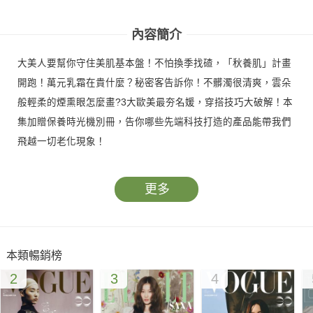
號
號
內容簡介
大美人要幫你守住美肌基本盤！不怕換季找碴，「秋養肌」計畫
開跑！萬元乳霜在貴什麼？秘密客告訴你！不髒濁很清爽，雲朵
般輕柔的煙熏眼怎麼畫?3大歐美最夯名媛，穿搭技巧大破解！本
集加贈保養時光機別冊，告你哪些先端科技打造的產品能帶我們
飛越一切老化現象！
更多
本類暢銷榜
2
3
4