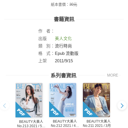
紙本書價：
30
元
書籍資訊
作
者：
出版
美人文化
社：
類
別：
流行時尚
格
式：
Epub 流動版
上架
2011/9/15
日：
系列書資訊
MORE
BEAUTY大美人
BEAUTY大美人
BE
BEAUTY大美人
No.212 2021 / 4月
No.211 2021 / 3月號
No.21
No.213 2021 / 5月