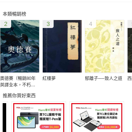
本類暢銷榜
2
3
4
奧德賽（暢銷80年
紅樓夢
郁離子──致人之道
西
英譯全本，不朽中
譯珍藏經典）
推薦你買好東西