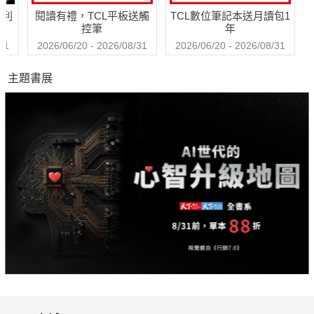
哈利
閱讀有禮，TCL平板送觸
TCL數位筆記本送月讀包1
控筆
年
31
2026/06/20 - 2026/08/31
2026/06/20 - 2026/08/31
主題書展