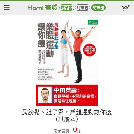
電子書
月讀包
閱讀器
肩膀鬆、肚子緊，樂體運動讓你瘦
（試讀本）
0
電子書價：
元