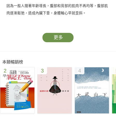
因為一般人隨著年齡增長，腹部和背部的肌肉不再均等，腹部肌
肉逐漸鬆弛，造成內臟下垂，身體軸心早就歪斜。
只要把身體軸線調整好，除去痠痛肩膀、打造緊實肚子與四肢，
就會減少身體的負擔，身體輕鬆了，人就會變得愛動，就容易瘦
更多
下來。
不控制飲食，是為了活化肌肉，讓肌肉可以隨著運動變緊實，而
本類暢銷榜
且節食也會造成心理壓力，不利減肥。
2
3
4
理論確定了，方法也很容易，靠著一條稱為樂體的繩子，一次一
分鐘，一天六次就能輕鬆瘦下來。
常住設計初級、中級、高級三套樂體運動的練習課程，包括肩胛
骨、髖關節和扭轉，分別可以舒緩肩頸痠痛、預防腰痛和瘦小
腹。