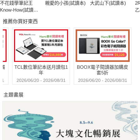
不花錢學筆記王
親愛的小孩(試讀本)
大武山下(試讀本)
2
Know-How(試讀本)-
乙
考用
庫
推薦你買好東西
(P
送觸
TCL數位筆記本送月讀包1
BOOX電子閱讀器加購皮
年
套5折
31
2026/06/20 - 2026/08/31
2026/06/20 - 2026/08/31
主題書展