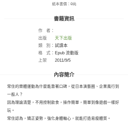
紙本書價：
0
元
書籍資訊
作
者：
出版
天下出版
社：
類
別：
試讀本
格
式：
Epub 流動版
上架
2011/9/5
日：
內容簡介
常住的樂體運動為什麼能靠著口碑，從日本演藝圈、企業風行到
一般人？
因為理論清楚，不用控制飲食，操作簡單，簡單到像遊戲一樣好
玩。
常住認為，矯正姿勢，強化身體軸心，就能打造易瘦體質。