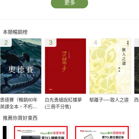
更多
本類暢銷榜
2
3
4
奧德賽（暢銷80年
白先勇細說紅樓夢
郁離子──致人之道
西
英譯全本，不朽中
(三冊不分售)
譯珍藏經典）
推薦你買好東西