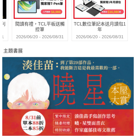
哈利
閱讀有禮，TCL平板送觸
TCL數位筆記本送月讀包1
控筆
年
31
2026/06/20 - 2026/08/31
2026/06/20 - 2026/08/31
主題書展