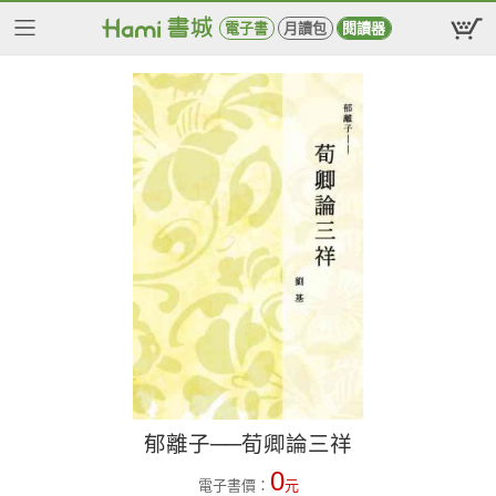
電子書
月讀包
閱讀器
郁離子──荀卿論三祥
0
電子書價：
元