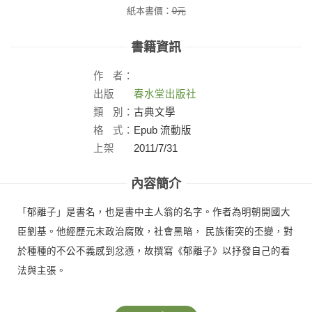
紙本書價：
0
元
書籍資訊
作
者：
出版
春水堂出版社
社：
類
別：
古典文學
格
式：
Epub 流動版
上架
2011/7/31
日：
內容簡介
「郁離子」是書名，也是書中主人翁的名字。作者為明朝開國大
臣劉基。他經歷元末政治腐敗，社會黑暗， 民族衝突的丕變，對
於種種的不公不義感到忿懣，故撰寫《郁離子》以抒發自己的看
法與主張。