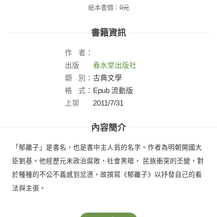
紙本書價：
0
元
書籍資訊
作
者：
出版
春水堂出版社
社：
類
別：
古典文學
格
式：
Epub 流動版
上架
2011/7/31
日：
內容簡介
「郁離子」是書名，也是書中主人翁的名字。作者為明朝開國大
臣劉基。他經歷元末政治腐敗，社會黑暗， 民族衝突的丕變，對
於種種的不公不義感到忿懣，故撰寫《郁離子》以抒發自己的看
法與主張。