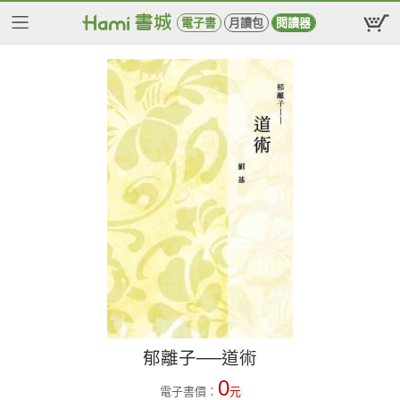
電子書
月讀包
閱讀器
郁離子──道術
0
電子書價：
元