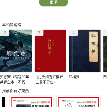
更多
本類暢銷榜
2
3
4
奧德賽（暢銷80年
白先勇細說紅樓夢
紅樓夢
西
英譯全本，不朽中
(三冊不分售)
譯珍藏經典）
推薦你買好東西