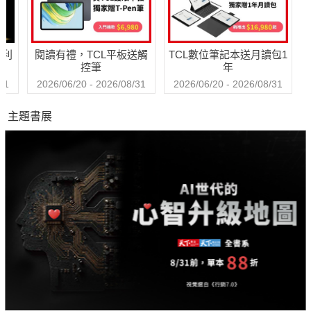
哈利
閱讀有禮，TCL平板送觸
TCL數位筆記本送月讀包1
控筆
年
31
2026/06/20 - 2026/08/31
2026/06/20 - 2026/08/31
主題書展