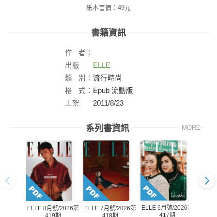
紙本書價：
49
元
書籍資訊
作
者：
出版
ELLE
社：
類
別：
流行時尚
格
式：
Epub 流動版
上架
2011/8/23
日：
系列書資訊
MORE
ELLE 6月號/2026第
ELLE 
ELLE 7月號/2026第
ELLE 8月號/2026第
417期
418期
419期