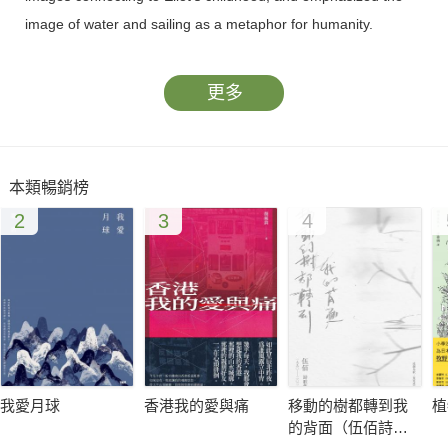
image of water and sailing as a metaphor for humanity.
更多
本類暢銷榜
2
3
4
我愛月球
香港我的愛與痛
移動的樹都轉到我
植
的背面（伍佰詩歌