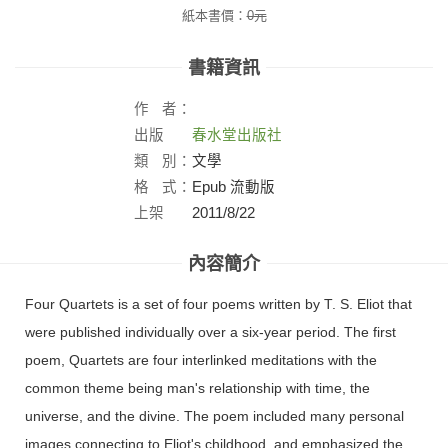
紙本書價：
0
元
書籍資訊
作
者：
出版
春水堂出版社
社：
類
別：
文學
格
式：
Epub 流動版
上架
2011/8/22
日：
內容簡介
Four Quartets is a set of four poems written by T. S. Eliot that
were published individually over a six-year period. The first
poem, Quartets are four interlinked meditations with the
common theme being man's relationship with time, the
universe, and the divine. The poem included many personal
images connecting to Eliot's childhood, and emphasized the