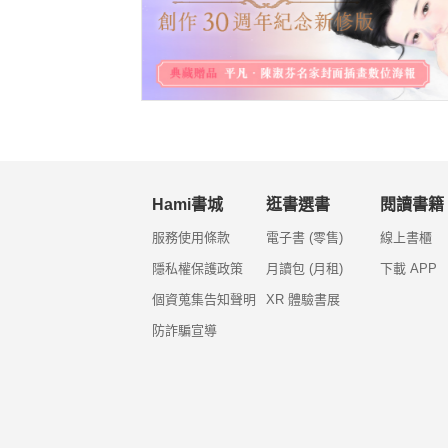
Hami書城
逛書選書
閱讀書籍
服務使用條款
電子書 (零售)
線上書櫃
隱私權保護政策
月讀包 (月租)
下載 APP
個資蒐集告知聲明
XR 體驗書展
防詐騙宣導