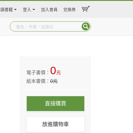
閱讀書籍
登入
加入會員
兌換券
0
電子書價：
元
紙本書價：
0
元
直接購買
放進購物車