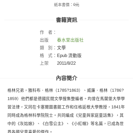
紙本書價：
0
元
書籍資訊
作
者：
出版
春水堂出版社
社：
類
別：
文學
格
式：
Epub 流動版
上架
2011/8/22
日：
內容簡介
格林兄弟，雅科布．格林（1785?1863）、威廉．格林（1786?
1859）他們都是德國民間文學搜集整編者。均曾在馬蘭堡大學學
習法律，又同在卡塞爾圖書館工作和任格延根大學教授，1841年
同時成為格林科學院院士。共同編成《兒童與家庭童話集》，其
中的《灰姑娘》、《白雪公主》、《小紅帽》等名篇，已成為世
界各國兒童喜愛的傑作。