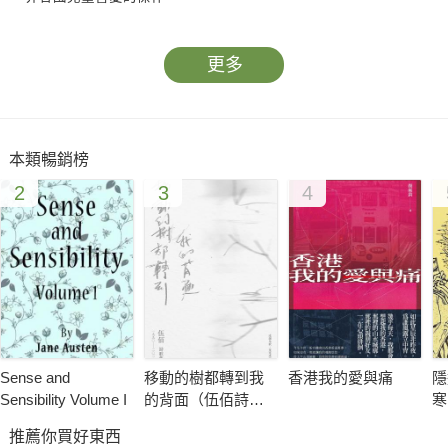
更多
本類暢銷榜
2
3
4
Sense and
移動的樹都轉到我
香港我的愛與痛
隱
Sensibility Volume I
的背面（伍佰詩歌
寒
集1990–2026）（作
推薦你買好東西
者簽名收藏版）