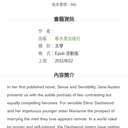
紙本書價：
0
元
書籍資訊
作
者：
出版
春水堂出版社
社：
類
別：
文學
格
式：
Epub 流動版
上架
2011/8/22
日：
內容簡介
In her first published novel, Sense and Sensibility, Jane Austen
presents us with the subtle portraits of two contrasting but
equally compelling heroines. For sensible Elinor Dashwood
and her impetuous younger sister Marianne the prospect of
marrying the men they love appears remote. In a world ruled
by money and self-interest, the Dashwood sisters have neither