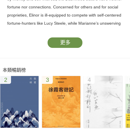
fortune nor connections. Concerned for others and for social
proprieties, Elinor is ill-equipped to compete with self-centered
fortune-hunters like Lucy Steele, while Marianne’s unswerving
belief in the truth of her own feelings makes her more
dangerously susceptible to the designs of unscrupulous men.
更多
本類暢銷榜
2
3
4