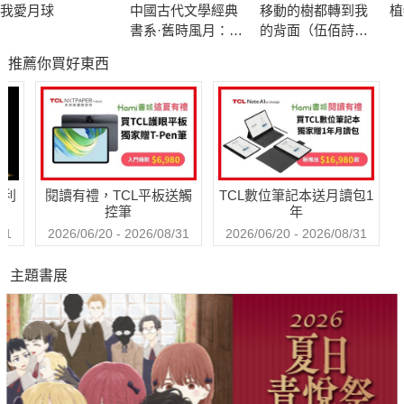
我愛月球
中國古代文學經典
移動的樹都轉到我
植
書系·舊時風月：徐
的背面（伍佰詩歌
霞客遊記
集1990–2026）（作
推薦你買好東西
者簽名收藏版）
哈利
閱讀有禮，TCL平板送觸
TCL數位筆記本送月讀包1
控筆
年
31
2026/06/20 - 2026/08/31
2026/06/20 - 2026/08/31
主題書展