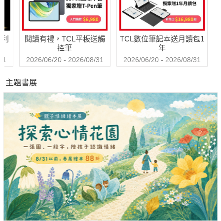
哈利
閱讀有禮，TCL平板送觸
TCL數位筆記本送月讀包1
控筆
年
31
2026/06/20 - 2026/08/31
2026/06/20 - 2026/08/31
主題書展