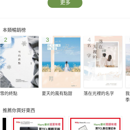
更多
本類暢銷榜
2
3
4
雪的終點
夏天的風有點甜
落在光裡的名字
我
季
推薦你買好東西