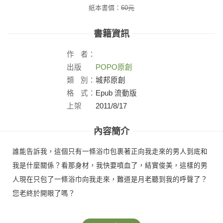
紙本書價：
60
元
書籍資訊
作
者：
出版
POPO原創
社：
類
別：
城邦原創
格
式：
Epub 流動版
上架
2011/8/17
日：
內容簡介
誰能告訴我，這個只有一條浴巾包裹著正向我走來的男人到底和
我是什麼關係？看那身材，我快要噴血了，結實俊美，這樣的男
人現在只包了一條浴巾向我走來，難道是月老聽到我的呼聲了？
您老終於開眼了嗎？