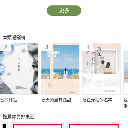
更多
本類暢銷榜
2
3
4
雪的終點
夏天的風有點甜
落在光裡的名字
我
季
推薦你買好東西