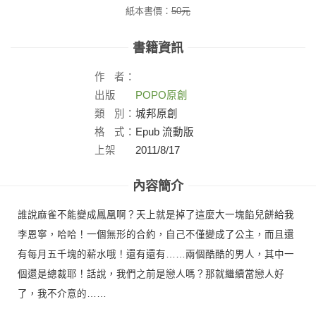
紙本書價：
50
元
書籍資訊
作
者：
出版
POPO原創
社：
類
別：
城邦原創
格
式：
Epub 流動版
上架
2011/8/17
日：
內容簡介
誰說麻雀不能變成鳳凰啊？天上就是掉了這麼大一塊餡兒餅給我
李恩寧，哈哈！一個無形的合約，自己不僅變成了公主，而且還
有每月五千塊的薪水哦！還有還有……兩個酷酷的男人，其中一
個還是總裁耶！話說，我們之前是戀人嗎？那就繼續當戀人好
了，我不介意的……