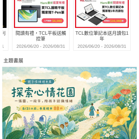
哈利
閱讀有禮，TCL平板送觸
TCL數位筆記本送月讀包1
控筆
年
31
2026/06/20 - 2026/08/31
2026/06/20 - 2026/08/31
主題書展