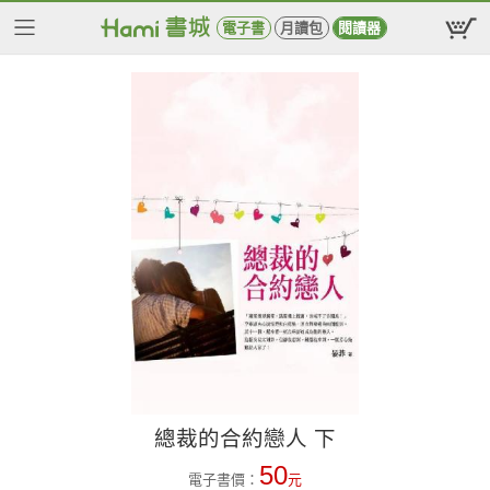
電子書
月讀包
閱讀器
總裁的合約戀人 下
50
電子書價：
元