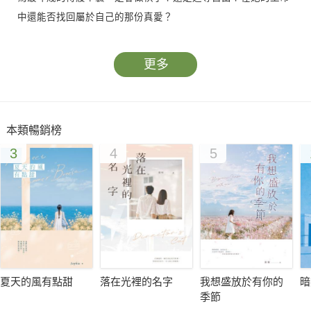
中還能否找回屬於自己的那份真愛？
更多
本類暢銷榜
3
4
5
夏天的風有點甜
落在光裡的名字
我想盛放於有你的
暗
季節