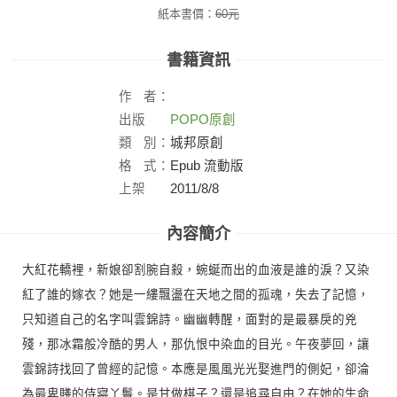
紙本書價：
60
元
書籍資訊
作
者：
出版
POPO原創
社：
類
別：
城邦原創
格
式：
Epub 流動版
上架
2011/8/8
日：
內容簡介
大紅花轎裡，新娘卻割腕自殺，蜿蜒而出的血液是誰的淚？又染
紅了誰的嫁衣？她是一縷飄盪在天地之間的孤魂，失去了記憶，
只知道自己的名字叫雲錦詩。幽幽轉醒，面對的是最暴戾的兇
殘，那冰霜般冷酷的男人，那仇恨中染血的目光。午夜夢回，讓
雲錦詩找回了曾經的記憶。本應是風風光光娶進門的側妃，卻淪
為最卑賤的侍寢丫鬟。是甘做棋子？還是追尋自由？在她的生命