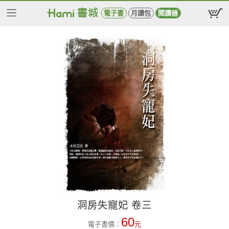
電子書
月讀包
閱讀器
洞房失寵妃 卷三
60
電子書價：
元