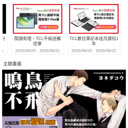
哈利
閱讀有禮，TCL平板送觸
TCL數位筆記本送月讀包1
控筆
年
31
2026/06/20 - 2026/08/31
2026/06/20 - 2026/08/31
主題書展