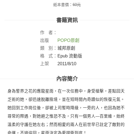
紙本書價：
60
元
書籍資訊
作
者：
出版
POPO原創
社：
類
別：
城邦原創
格
式：
Epub 流動版
上架
2011/8/10
日：
內容簡介
身為警界之花的應龍星雨，在一次任務中，身受槍擊，差點回天
乏術的她，卻迅速脫離險境，並在短時間內奇蹟似的恢復元氣。
她回到工作崗位後，卻被上司暫時降級，一旁的人，也因為她不
尋常的際遇，對她避之惟恐不及，只有一個男人—百里維，始終
溫柔的守護在她左右；然而相愛的兩人在前世早已註定了敵對的
命運，不過這回，星雨決定為愛捍衛到底！