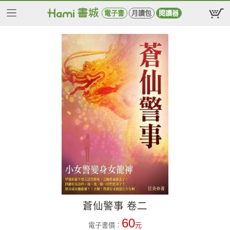
電子書
月讀包
閱讀器
蒼仙警事 卷二
60
電子書價：
元