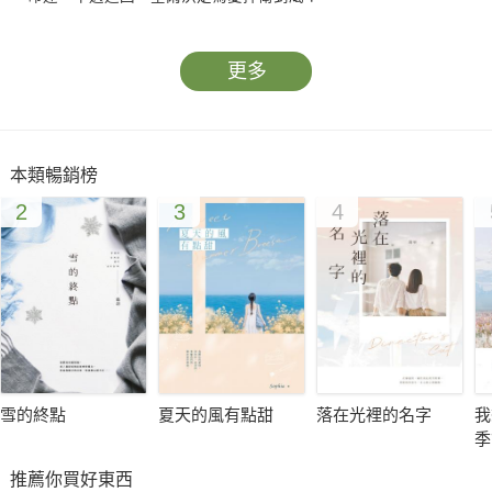
更多
本類暢銷榜
2
3
4
雪的終點
夏天的風有點甜
落在光裡的名字
我
季
推薦你買好東西