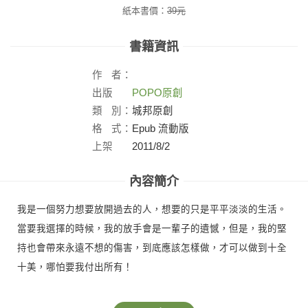
紙本書價：
39
元
書籍資訊
作
者：
出版
POPO原創
社：
類
別：
城邦原創
格
式：
Epub 流動版
上架
2011/8/2
日：
內容簡介
我是一個努力想要放開過去的人，想要的只是平平淡淡的生活。
當要我選擇的時候，我的放手會是一輩子的遺憾，但是，我的堅
持也會帶來永遠不想的傷害，到底應該怎樣做，才可以做到十全
十美，哪怕要我付出所有！