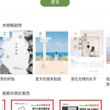
更多
本類暢銷榜
2
3
4
雪的終點
夏天的風有點甜
落在光裡的名字
我
季
推薦你買好東西