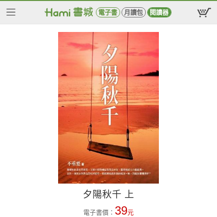
電子書
月讀包
閱讀器
夕陽秋千 上
39
電子書價：
元