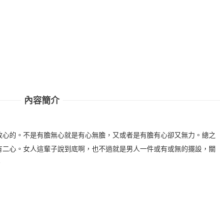
內容簡介
放心的。不是有膽無心就是有心無膽，又或者是有膽有心卻又無力。總之
有二心。女人這輩子說到底啊，也不過就是男人一件或有或無的擺設，關
。