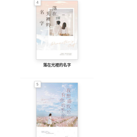
4
落在光裡的名字
5