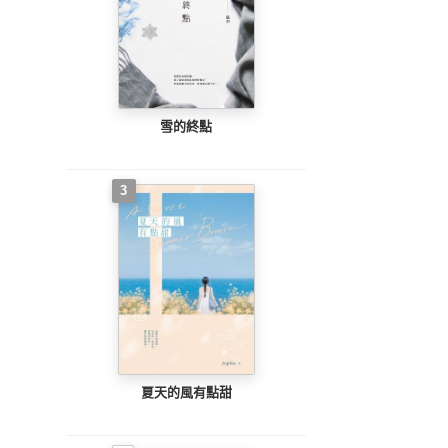
雪的終點
3
夏天的風有點甜