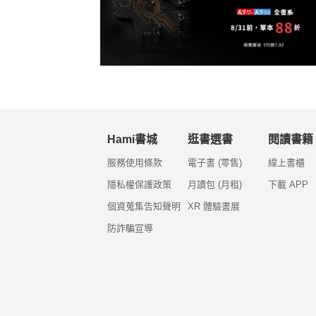
Hami書城
逛書選書
閱讀書籍
服務使用條款
電子書 (零售)
線上書櫃
隱私權保護政策
月讀包 (月租)
下載 APP
個資蒐集告知聲明
XR 體驗書展
防詐騙宣導