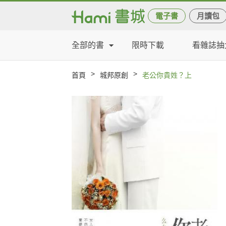
電子書
月讀包
全部的書
限時下載
看雜誌抽
>
>
首頁
城邦原創
老公你貴姓？上