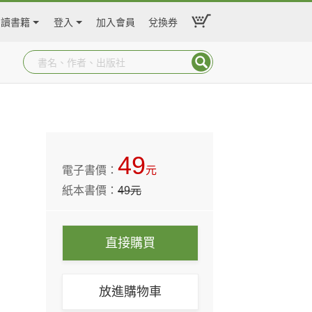
閱讀書籍
登入
加入會員
兌換券
49
電子書價：
元
紙本書價：
49
元
直接購買
放進購物車