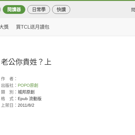
閱讀器
日常學
快讀
大獎
買TCL送月讀包
老公你貴姓？上
作
者：
出版社：
POPO原創
類
別：
城邦原創
格
式：
Epub 流動版
上架日：
2011/8/2