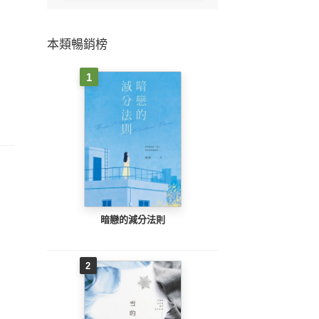
本類暢銷榜
1
暗戀的減分法則
2