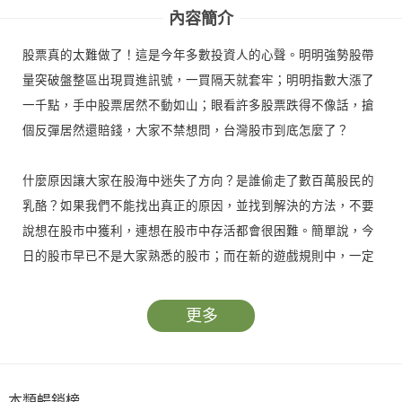
內容簡介
股票真的太難做了！這是今年多數投資人的心聲。明明強勢股帶
量突破盤整區出現買進訊號，一買隔天就套牢；明明指數大漲了
一千點，手中股票居然不動如山；眼看許多股票跌得不像話，搶
個反彈居然還賠錢，大家不禁想問，台灣股市到底怎麼了？
什麼原因讓大家在股海中迷失了方向？是誰偷走了數百萬股民的
乳酪？如果我們不能找出真正的原因，並找到解決的方法，不要
說想在股市中獲利，連想在股市中存活都會很困難。簡單說，今
日的股市早已不是大家熟悉的股市；而在新的遊戲規則中，一定
要搞懂股市七大新陷阱，才能知己知彼、趨吉避凶。
更多
此外，也要謹記以下新規則：千萬不要相信「第一手」消息、千
萬要破除電子股的迷思、千萬不要再貪圖「快錢」。眼前當務之
急，就是認清股市新生態、新主流並做好調整；那麼，股市中依
本類暢銷榜