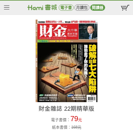
電子書
月讀包
閱讀器
財金雜誌 22期精華版
79
電子書價：
元
紙本書價：
168
元