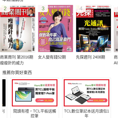
然有許多好機會，等待我們去掌握。
2
3
4
商業周刊 第2016期
女人變有錢52期
先探週刊 2408期
商
瘦瘦針的威力
A
推薦你買好東西
哈利
閱讀有禮，TCL平板送觸
TCL數位筆記本送月讀包1
控筆
年