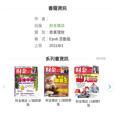
書籍資訊
作
者：
出版
財金雜誌
社：
類
別：
商業理財
格
式：
Epub 流動版
上架
2011/8/1
日：
系列書資訊
MORE
財金雜誌 21期精華
財金雜
財金雜誌 17期精華
財金雜誌 19期精華
版
版
版