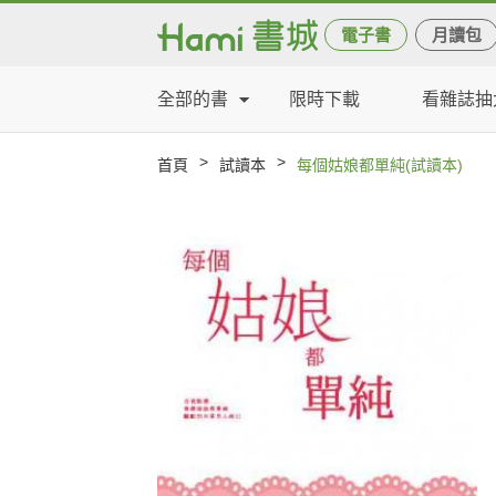
電子書
月讀包
全部的書
限時下載
看雜誌抽
>
>
首頁
試讀本
每個姑娘都單純(試讀本)