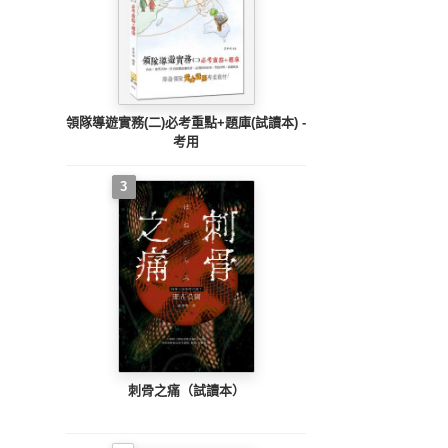
領隊導遊實務(二)必考重點+題庫(試讀本) -
考用
3
刺骨之痛（試讀本）