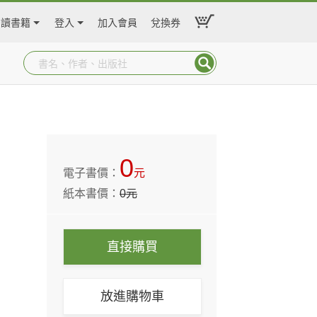
閱讀書籍
登入
加入會員
兌換券
0
電子書價：
元
紙本書價：
0
元
直接購買
放進購物車