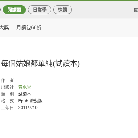
閱讀器
日常學
快讀
大獎
月讀包66折
每個姑娘都單純(試讀本)
作
者：
出版社：
春水堂
類
別：
試讀本
格
式：
Epub 流動版
上架日：
2011/7/10