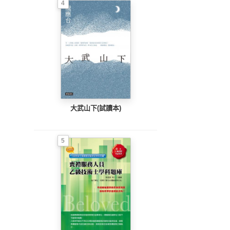
4
大武山下(試讀本)
5