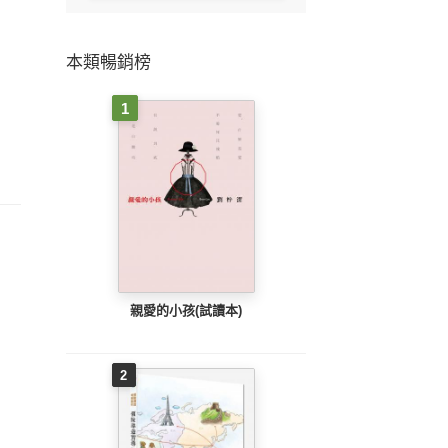
本類暢銷榜
1
親愛的小孩(試讀本)
2