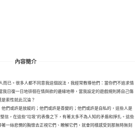
內容簡介
男人而已。很多人都不同意我這個說法，我經常教導他們：當你們不追求情
 當我日復一日地徘徊在情與欲的邊緣地帶，當我設定的遊戲規則將自己傷
還是索性就此沉淪？
；他們或許是放縱的；他們或許是善變的；他們或許是自私的，這些人是
終堅信，在這些“垃圾”的表像之下，有著太多不為人知的矛盾和掙扎。這些
帶著一絲悲憫的胸懷去正視它們、瞭解它們，就會同樣感受到那無時無刻