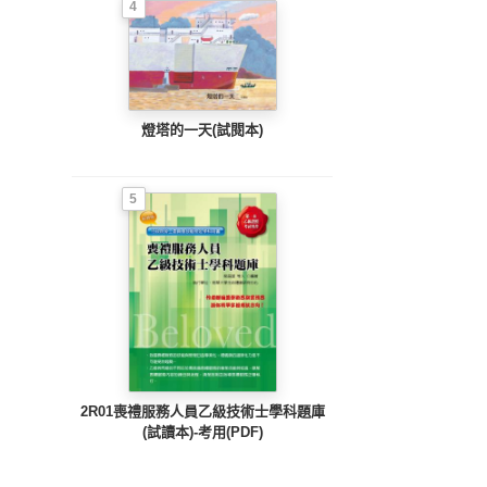
4
燈塔的一天(試閱本)
5
2R01喪禮服務人員乙級技術士學科題庫
(試讀本)-考用(PDF)