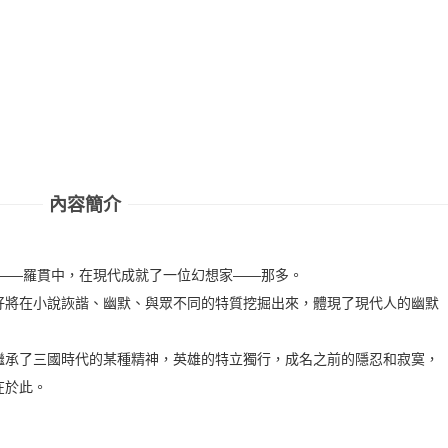
內容簡介
生——羅貫中，在現代成就了一位幻想家——那多。
好將在小說詼諧、幽默、與眾不同的特質挖掘出來，體現了現代人的幽默
繼承了三國時代的某種精神，英雄的特立獨行，成名之前的隱忍和寂寞，
在於此。