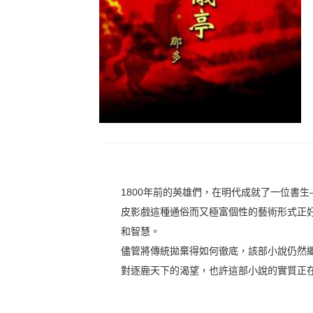
1800年前的英雄們，在明代成就了一位書
皮影戲這種通俗而又極富個性的藝術形式正
和智慧。
儘管將傳統拋棄得如何徹底，該部小說仍然
對逐鹿天下的渴望，也許這部小說的實質正