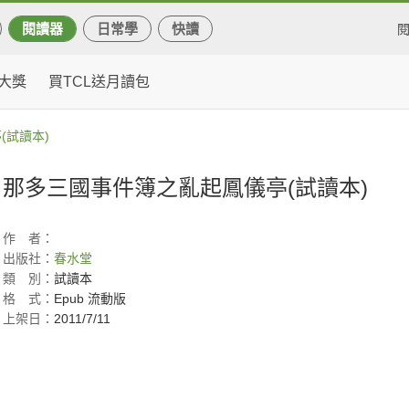
閱讀器
日常學
快讀
大獎
買TCL送月讀包
(試讀本)
那多三國事件簿之亂起鳳儀亭(試讀本)
作
者：
出版社：
春水堂
類
別：
試讀本
格
式：
Epub 流動版
上架日：
2011/7/11