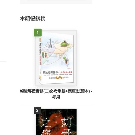
本類暢銷榜
1
領隊導遊實務(二)必考重點+題庫(試讀本) -
考用
2