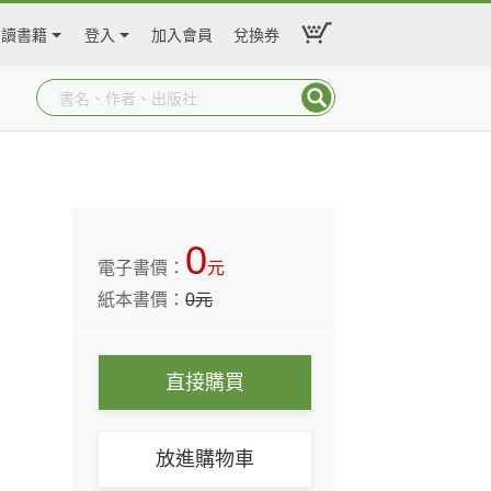
閱讀書籍
登入
加入會員
兌換券
0
電子書價：
元
紙本書價：
0
元
直接購買
放進購物車