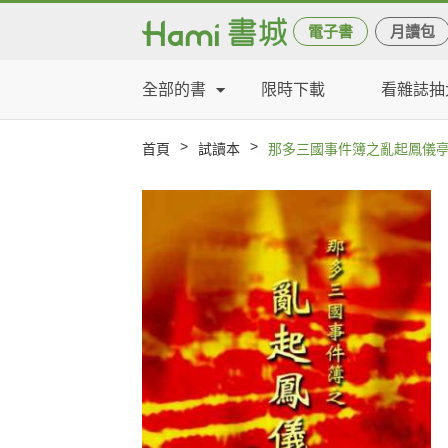
電子書
月讀包
全部的書
限時下載
看雜誌抽
>
>
首頁
試讀本
那多三國事件簿之亂起鳳儀亭