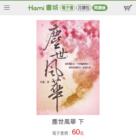
電子書
月讀包
閱讀器
塵世風華 下
60
電子書價：
元