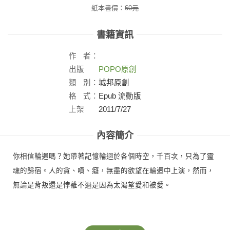
紙本書價：
60
元
書籍資訊
作
者：
出版
POPO原創
社：
類
別：
城邦原創
格
式：
Epub 流動版
上架
2011/7/27
日：
內容簡介
你相信輪迴嗎？她帶著記憶輪迴於各個時空，千百次，只為了靈
魂的歸宿。人的貪、嗔、癡，無盡的欲望在輪迴中上演，然而，
無論是背叛還是悖離不過是因為太渴望愛和被愛。