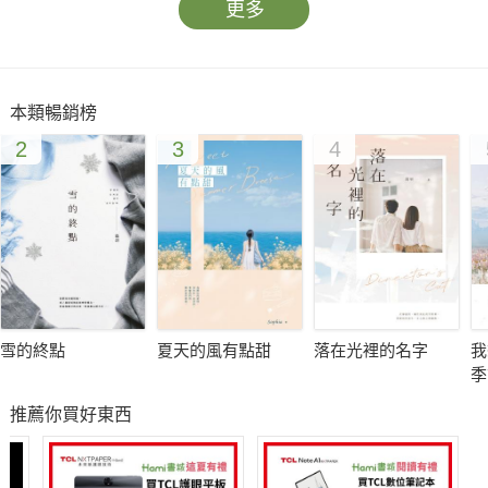
更多
本類暢銷榜
2
3
4
雪的終點
夏天的風有點甜
落在光裡的名字
我
季
推薦你買好東西