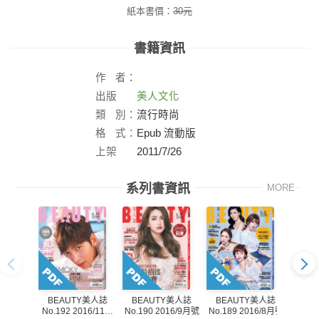
紙本書價：
30
元
書籍資訊
作
者：
出版
美人文化
社：
類
別：
流行時尚
格
式：
Epub 流動版
上架
2011/7/26
日：
系列書資訊
MORE
BEAUTY美人誌
BEAUTY美人誌
BEAUTY美人誌
BE
No.190 2016/9月號
No.192 2016/11月
No.189 2016/8月號
No.18