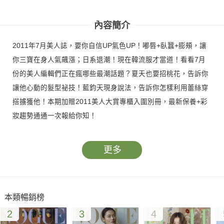
號
內容簡介
2011年7月美人誌，要你自信UP氣色UP！嘟唇+臥蠶+膨頰，讓
你三寶在身人氣飆漲；日系退潮！現在韓流服才當道！看看7月
份的美人編輯們正在瘋哪些最潮話題？夏天也要招桃花，告訴你
讓他心動的髮型祕技！藍鈞天現身說法，告訴你怎樣利用蕾絲穿
搭擄獲他！本期加贈2011美人大賞專櫃入圍別冊，最新保養+彩
妝趨勢通通一次報給你知！
更多
本類暢銷榜
2
3
4