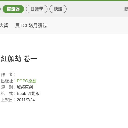
閱讀器
日常學
快讀
大獎
買TCL送月讀包
紅顏劫 卷一
作
者：
出版社：
POPO原創
類
別：
城邦原創
格
式：
Epub 流動版
上架日：
2011/7/24