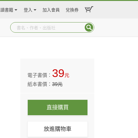
閱讀書籍
登入
加入會員
兌換券
39
電子書價：
元
紙本書價：
39
元
直接購買
放進購物車