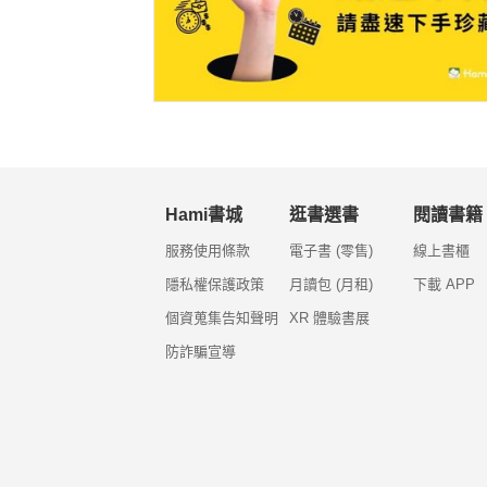
Hami書城
逛書選書
閱讀書籍
服務使用條款
電子書 (零售)
線上書櫃
隱私權保護政策
月讀包 (月租)
下載 APP
個資蒐集告知聲明
XR 體驗書展
防詐騙宣導