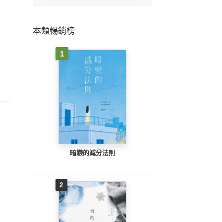
本類暢銷榜
1
暗戀的減分法則
2