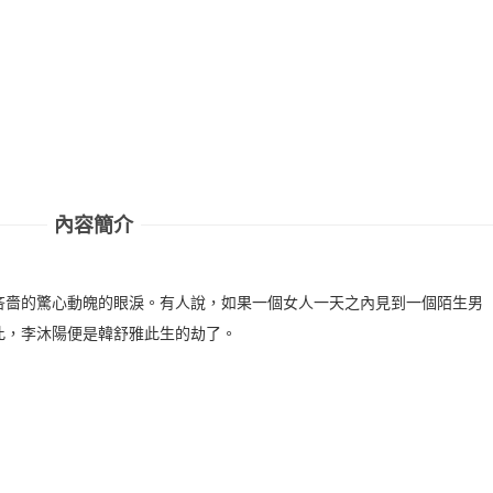
內容簡介
吝嗇的驚心動魄的眼淚。有人說，如果一個女人一天之內見到一個陌生男
此，李沐陽便是韓舒雅此生的劫了。