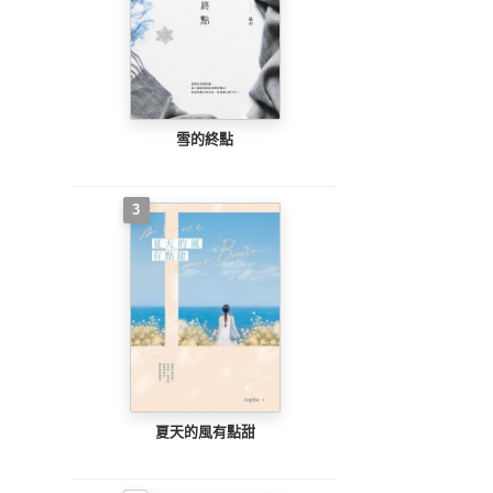
雪的終點
3
夏天的風有點甜