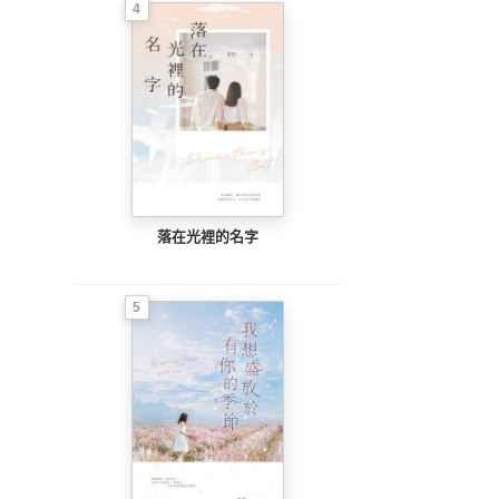
4
落在光裡的名字
5