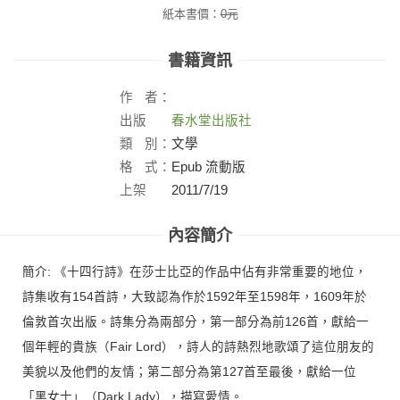
紙本書價：
0
元
書籍資訊
作
者：
出版
春水堂出版社
社：
類
別：
文學
格
式：
Epub 流動版
上架
2011/7/19
日：
內容簡介
簡介: 《十四行詩》在莎士比亞的作品中佔有非常重要的地位，
詩集收有154首詩，大致認為作於1592年至1598年，1609年於
倫敦首次出版。詩集分為兩部分，第一部分為前126首，獻給一
個年輕的貴族（Fair Lord），詩人的詩熱烈地歌頌了這位朋友的
美貌以及他們的友情；第二部分為第127首至最後，獻給一位
「黑女士」（Dark Lady），描寫愛情。