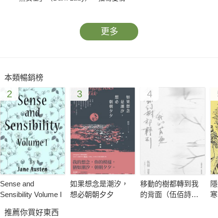
更多
本類暢銷榜
2
3
4
Sense and
如果想念是潮汐，
移動的樹都轉到我
隱
Sensibility Volume I
想必朝朝夕夕
的背面（伍佰詩歌
寒
集1990–2026）（作
推薦你買好東西
者簽名收藏版）