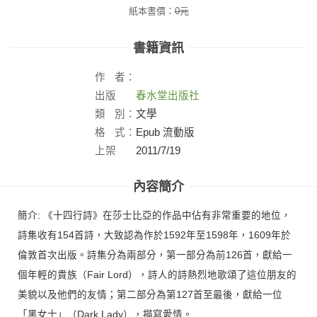
紙本書價：
0
元
書籍資訊
作
者：
出版
春水堂出版社
社：
類
別：
文學
格
式：
Epub 流動版
上架
2011/7/19
日：
內容簡介
簡介: 《十四行詩》在莎士比亞的作品中佔有非常重要的地位，
詩集收有154首詩，大致認為作於1592年至1598年，1609年於
倫敦首次出版。詩集分為兩部分，第一部分為前126首，獻給一
個年輕的貴族（Fair Lord），詩人的詩熱烈地歌頌了這位朋友的
美貌以及他們的友情；第二部分為第127首至最後，獻給一位
「黑女士」（Dark Lady），描寫愛情。