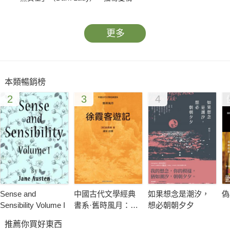
更多
本類暢銷榜
2
3
4
Sense and
中國古代文學經典
如果想念是潮汐，
偽
Sensibility Volume I
書系·舊時風月：徐
想必朝朝夕夕
霞客遊記
推薦你買好東西