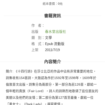
紙本書價：
0
元
書籍資訊
作
者：
出版
春水堂出版社
社：
類
別：
文學
格
式：
Epub 流動版
上架
2011/7/19
日：
內容簡介
簡介: 《十四行詩》在莎士比亞的作品中佔有非常重要的地位，
詩集收有154首詩，大致認為作於1592年至1598年，1609年於
倫敦首次出版。詩集分為兩部分，第一部分為前126首，獻給一
個年輕的貴族（Fair Lord），詩人的詩熱烈地歌頌了這位朋友的
美貌以及他們的友情；第二部分為第127首至最後，獻給一位
「黑女士」（Dark Lady），描寫愛情。