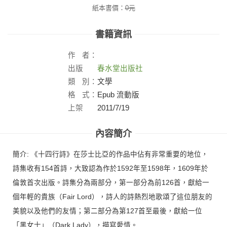
紙本書價：
0
元
書籍資訊
作
者：
出版
春水堂出版社
社：
類
別：
文學
格
式：
Epub 流動版
上架
2011/7/19
日：
內容簡介
簡介: 《十四行詩》在莎士比亞的作品中佔有非常重要的地位，
詩集收有154首詩，大致認為作於1592年至1598年，1609年於
倫敦首次出版。詩集分為兩部分，第一部分為前126首，獻給一
個年輕的貴族（Fair Lord），詩人的詩熱烈地歌頌了這位朋友的
美貌以及他們的友情；第二部分為第127首至最後，獻給一位
「黑女士」（Dark Lady），描寫愛情。