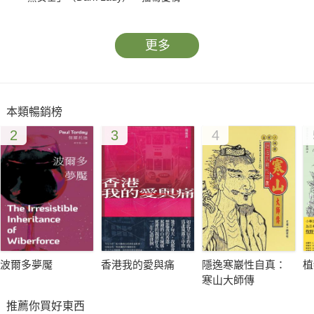
更多
本類暢銷榜
2
3
4
波爾多夢魘
香港我的愛與痛
隱逸寒巖性自真：
植
寒山大師傳
推薦你買好東西