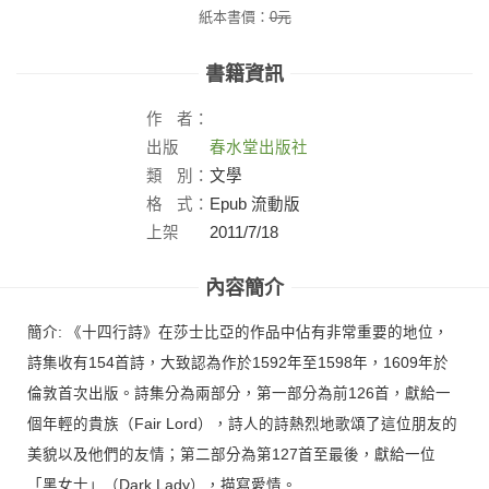
紙本書價：
0
元
書籍資訊
作
者：
出版
春水堂出版社
社：
類
別：
文學
格
式：
Epub 流動版
上架
2011/7/18
日：
內容簡介
簡介: 《十四行詩》在莎士比亞的作品中佔有非常重要的地位，
詩集收有154首詩，大致認為作於1592年至1598年，1609年於
倫敦首次出版。詩集分為兩部分，第一部分為前126首，獻給一
個年輕的貴族（Fair Lord），詩人的詩熱烈地歌頌了這位朋友的
美貌以及他們的友情；第二部分為第127首至最後，獻給一位
「黑女士」（Dark Lady），描寫愛情。