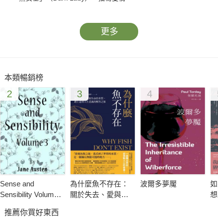
更多
本類暢銷榜
2
3
4
Sense and
為什麼魚不存在：
波爾多夢魘
如
Sensibility Volume
關於失去、愛與生
想
III
命的本質，踏上追
推薦你買好東西
尋人生意義的解答