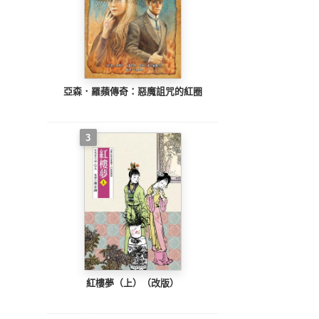
亞森．羅蘋傳奇：惡魔詛咒的紅圈
3
紅樓夢（上）（改版）