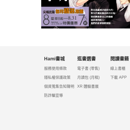
Hami書城
逛書選書
閱讀書籍
服務使用條款
電子書 (零售)
線上書櫃
隱私權保護政策
月讀包 (月租)
下載 APP
個資蒐集告知聲明
XR 體驗書展
防詐騙宣導