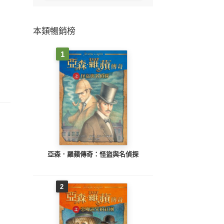
本類暢銷榜
1
亞森．羅蘋傳奇：怪盜與名偵探
2