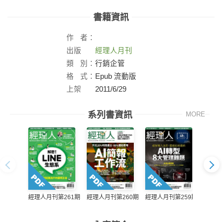
書籍資訊
作
者：
出版
經理人月刊
社：
類
別：
行銷企管
格
式：
Epub 流動版
上架
2011/6/29
日：
系列書資訊
MORE
經理人月刊第261期
經理人月刊第260期
經理人月刊第259期
經理人