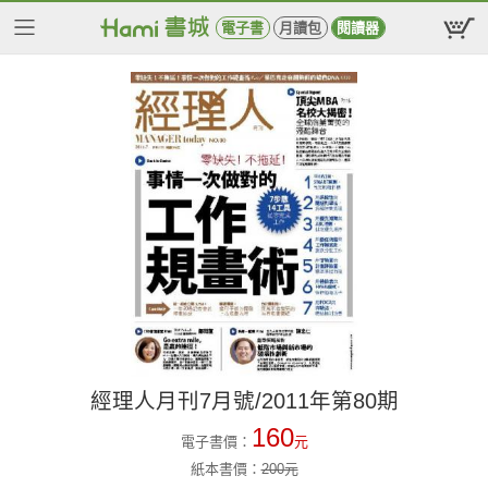
電子書
月讀包
閱讀器
經理人月刊7月號/2011年第80期
160
電子書價：
元
紙本書價：
200
元