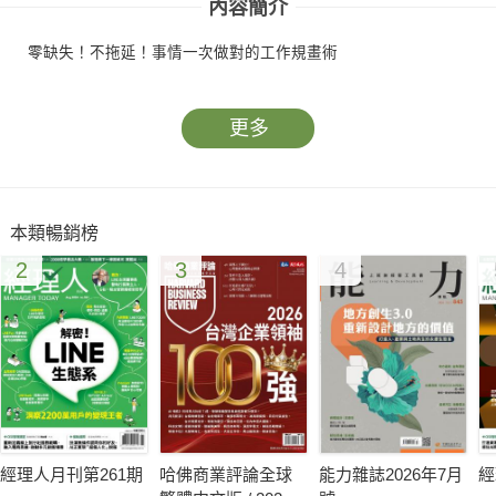
內容簡介
零缺失！不拖延！事情一次做對的工作規畫術
更多
本類暢銷榜
2
3
4
經理人月刊第261期
哈佛商業評論全球
能力雜誌2026年7月
經