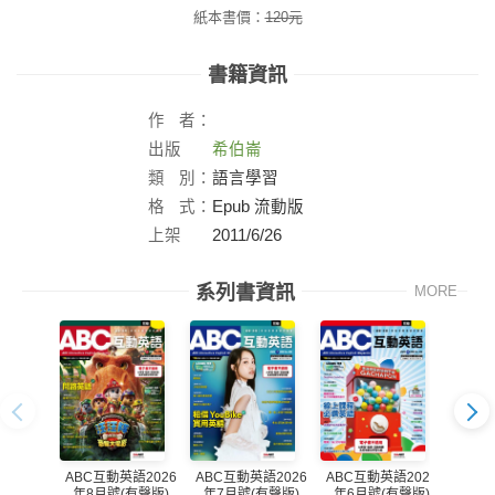
紙本書價：
120
元
書籍資訊
作
者：
出版
希伯崙
社：
類
別：
語言學習
格
式：
Epub 流動版
上架
2011/6/26
日：
系列書資訊
MORE
ABC互動英語2026
ABC互動英語2026
ABC互動英語2026
ABC
年8月號(有聲版)
年7月號(有聲版)
年6月號(有聲版)
年5