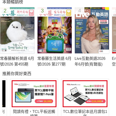
本類暢銷榜
2
3
4
常春藤解析英語 6月
常春藤生活英語 6月
Live互動英語2026
En
號/2026 第455期
號/2026 第277期
年6月號(有聲版)
空
號
推薦你買好東西
哈利
閱讀有禮，TCL平板送觸
TCL數位筆記本送月讀包1