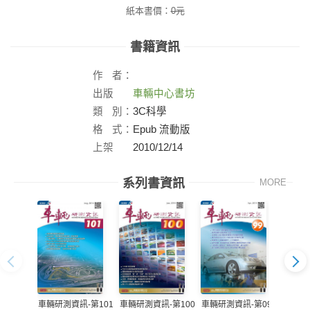
紙本書價：
0
元
書籍資訊
作
者：
出版
車輛中心書坊
社：
類
別：
3C科學
格
式：
Epub 流動版
上架
2010/12/14
日：
系列書資訊
MORE
車輛研測資訊-第099
車輛研
車輛研測資訊-第101
車輛研測資訊-第100