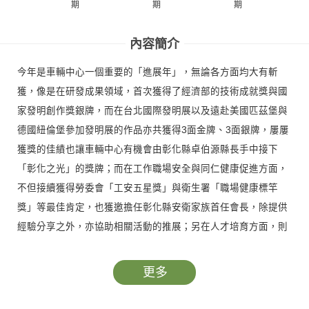
期
期
期
內容簡介
今年是車輛中心一個重要的「進展年」，無論各方面均大有斬
獲，像是在研發成果領域，首次獲得了經濟部的技術成就獎與國
家發明創作獎銀牌，而在台北國際發明展以及遠赴美國匹茲堡與
德國紐倫堡參加發明展的作品亦共獲得3面金牌、3面銀牌，屢屢
獲獎的佳績也讓車輛中心有機會由彰化縣卓伯源縣長手中接下
「彰化之光」的獎牌；而在工作職場安全與同仁健康促進方面，
不但接續獲得勞委會「工安五星獎」與衛生署「職場健康標竿
獎」等最佳肯定，也獲邀擔任彰化縣安衛家族首任會長，除提供
經驗分享之外，亦協助相關活動的推展；另在人才培育方面，則
是獲得內政部研發替代役及國防部國防訓儲「績優用人單位」的
雙料表揚，這些從國內到國外、從中央到地方的肯定，代表著車
更多
輛中心在屆滿20歲的這一年，交出了一張全方位的漂亮成績單。
本期兩篇專題報導首先從「20週年慶活動報導」揭開序幕，在每