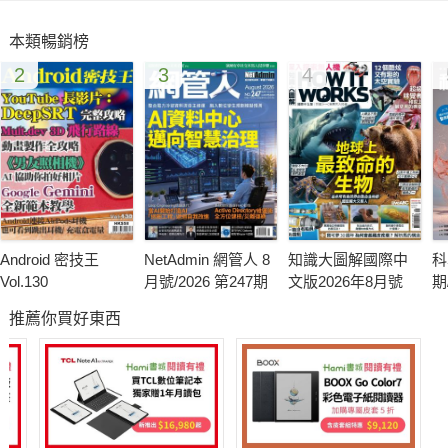
段精心籌劃的單元中，展現車輛中心20年來的成長點滴與豐碩成
本類暢銷榜
果；而當天來自產、官、學、研各界先進及媒體朋友共超過170
2
3
4
位貴賓，以熱情參與來表達對我們的支持與祝福，令人感動。
「智慧電動車先導運行國際研討會」則是摘錄了國內首次以電動
車運行經驗為交流主題的國際性研討會精華，這場由工業局主
辦，車輛中心規劃辦理的大型活動，一舉邀請到法、澳、美、日
多位電動車專家來台，不僅發表專題演講，更透過近距離分享各
國推行電動車的實務經驗，對國內正積極推展智慧電動車之際，
提供了最中肯貼切的參考與建言。
Android 密技王
NetAdmin 網管人 8
知識大圖解國際中
科
本期名家專欄－『車談筆記』，則是邀請到今年「大學產業經濟
Vol.130
月號/2026 第247期
文版2026年8月號
期
貢獻獎」得主，高苑科技大學機電學院張學斌院長擔任主筆，張
推薦你買好東西
院長以其擔任政府研發計畫之諮議、審查委員等多年經驗，就當
前產業技術與全球環保意識高漲的趨勢，針對台灣推動電動車普
及化，以及加強相關產業開發等現況提出精闢看法。
此外，繼今年6月於美國匹茲堡獲獎之後，車輛中心又有「鍍
金」作品誕生了，這次是在10月底的德國紐倫堡發明展中，分別