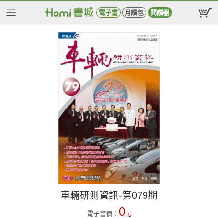
電子書
月讀包
閱讀器
車輛研測資訊-第079期
0
電子書價：
元