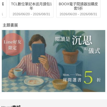
送觸
TCL數位筆記本送月讀包1
BOOX電子閱讀器加購皮
以「先進停車防撞系統」及「高效能LED封裝體設計」，再獲金
年
套5折
獎及銀獎榮耀，是怎樣的創新技術讓國際專業人士都大為讚嘆，
31
2026/06/20 - 2026/08/31
2026/06/20 - 2026/08/31
當然也在本期文章中詳加介紹；而另一篇「嚴選推薦」，則是從
主題書展
輪胎所引發的車輛噪音問題，來探討胎紋對噪音產生的影響與量
測方法；同時，為使讀者們進一步瞭解車輛中心在噪音領域所累
積的研測技術，特別再搭配噪音檢測設備能量的相關說明，希望
藉由這兩篇專文介紹，不僅增加讀者對於噪音成因的認識，亦期
能在相關產品開發驗證時找到車輛中心所能提供的協助。
車輛產業在歷經了前幾年的衰退之後，今年，不論是汽車整車或
是零組件，內外銷產值均已有兩位數的成長；同時，隨著金融海
嘯及經濟不景氣的陰霾逐漸散去，新興市場普遍復甦的態勢亦愈
見明顯，再加上兩岸ECFA的簽訂，以及新能源與車電方面發展
正面臨著大幅轉變等，種種利基加持下，確實已擴展了產業邁向
國際市場的機會。而車輛中心在經過「二十而立」的洗禮之後，
也將以更加完備的研測能量、具市場潛力的創新科技實力，主動
出擊，繼續協助政府政策的推動，作為民間產業的堅強後盾，整