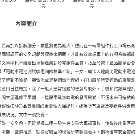
-第100
期
期
內容簡介
，若再加以拆解細分，數量將更為龐大，然而在車輛零組件代工市場已全
靠國際認可的安全規範與標準來把關，才能有效掌握車上的各項系統都能
的文章中也不難看出車輛產業對於零組件品質，乃至於電子產品間是否會
導「電動車電池測試驗證國際標準介紹」一文，即深入地說明電動車電池
家了解到不論是一顆電池或是整個電池模組，在出廠前所要經過的層層測
的應用日益增加，除了一般人最常接觸的智慧導航外，手機和寬頻無線系
年間大量延伸至車輛上，這股車載無線電的發展熱潮，不僅未來可造就的
容性(EMC)品質檢測的重要性大幅提升，成為所有車廠及零組件供應商
發展現況」文中一窺究竟。
要繫上安全帶，但近期接二連三發生幾次重大車禍事故，使得後座乘客是
。本期「嚴選推薦」就從實驗室的模擬研究數據著手，剖析後座安全帶的