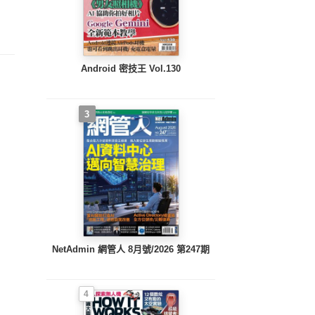
期
期
期
Android 密技王 Vol.130
3
NetAdmin 網管人 8月號/2026 第247期
4