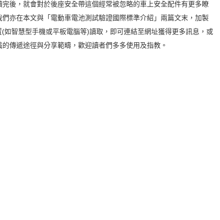
讀完後，就會對於後座安全帶這個經常被忽略的車上安全配件有更多瞭
我們亦在本文與「電動車電池測試驗證國際標準介紹」兩篇文末，加製
動裝置(如智慧型手機或平板電腦等)讀取，即可連結至網址獲得更多訊息，或
識的傳遞途徑與分享範疇，歡迎讀者們多多使用及指教。