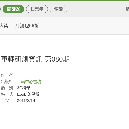
閱讀器
日常學
快讀
大獎
月讀包66折
車輛研測資訊-第080期
作
者：
出版社：
車輛中心書坊
類
別：
3C科學
格
式：
Epub 流動版
上架日：
2011/2/14