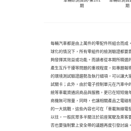
車輛研測資訊-第101
車輛研測資訊
期
期
每輛汽車都是由上萬件的零配件所組合而成
球化的情況下，所有零組件的檢測驗證都要
夠發揮其效益或功能。而讀者從本期所精選
產生互斥干擾等問題的重視程度，如專題報
的環境測試驗證趨勢及執行細項，可以讓大
試關卡；此外，由於電子控制單元在汽車中
統等車載資通訊商品與服務，更已在短短幾
商機無可限量，同時，也讓相關產品之電磁相
的一大挑戰，這些內容也可在「車載無線電
以往，一般民眾多半關注於前座駕駛及乘客
否也要強制繫上安全帶的議題再度引發討論