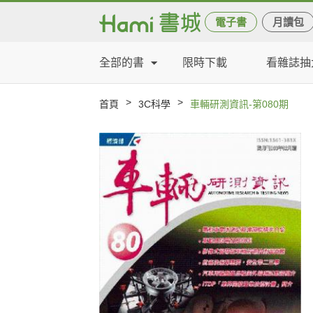
電子書
月讀包
全部的書
限時下載
看雜誌抽
>
>
首頁
3C科學
車輛研測資訊-第080期