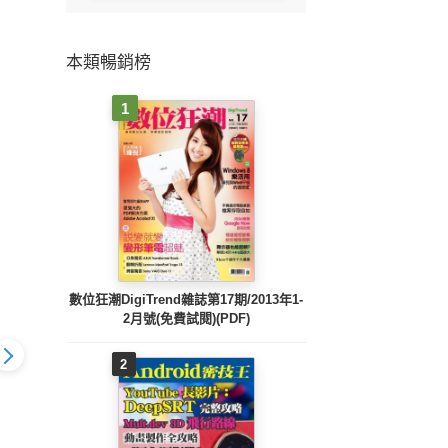
本類暢銷榜
1
數位狂潮DigiTrend雜誌第17期/2013年1-
2月號(免費試閱)(PDF)
2
車輛研測資訊-第095
車輛研
資訊-第097
車輛研測資訊-第096