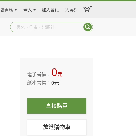
閱讀書籍
登入
加入會員
兌換券
0
電子書價：
元
紙本書價：
0
元
直接購買
放進購物車