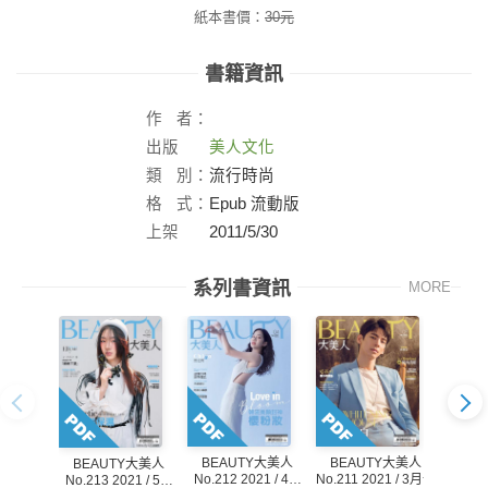
紙本書價：
30
元
書籍資訊
作
者：
出版
美人文化
社：
類
別：
流行時尚
格
式：
Epub 流動版
上架
2011/5/30
日：
系列書資訊
MORE
BEAUTY大美人
BEAUTY大美人
BE
BEAUTY大美人
No.212 2021 / 4月
No.211 2021 / 3月號
No.21
No.213 2021 / 5月