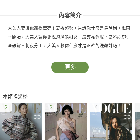
號
號
內容簡介
大美人要讓你贏得漂亮！夏妝趨勢，告訴你什麼是最時尚。梅雨
季開始，大美人讓你擺脫尷尬狼狽女！最夯亮色服，裝X妝技巧
全破解。朝夜分工，大美人教你什麼才是正確的洗顏計巧！
更多
本類暢銷榜
2
3
4