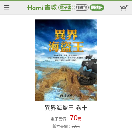
電子書
月讀包
閱讀器
異界海盜王 卷十
70
電子書價：
元
紙本書價：
70
元