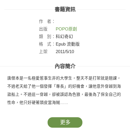
書籍資訊
作
者：
出版
POPO原創
社：
類
別：
科幻奇幻
格
式：
Epub 流動版
上架
2011/5/10
日：
內容簡介
唐傑本是一名極愛惹事生非的大學生，整天不是打架就是翹課，
不過老天給了他一個發揮「專長」的好機會，讓他意外穿越到海
盜船上。不過這一穿越，卻被誤認為色狼，最後為了保全自己的
性命，他只好硬著頭皮當海賊……
更多