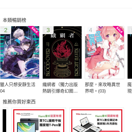
本類暢銷榜
2
3
4
獵人只想安靜生活
織網者（獨力出版
那麼，來攻略異世
魔
04
熱銷引爆奇幻圈，
界吧。(03)
現
累計破十萬讀者好
推薦你買好東西
評，上千位書評主
齊聲推薦）