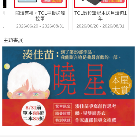
哈利
閱讀有禮，TCL平板送觸
TCL數位筆記本送月讀包1
控筆
年
31
2026/06/20 - 2026/08/31
2026/06/20 - 2026/08/31
主題書展