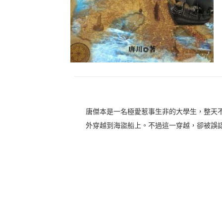
唐傑本是一名極愛惹事生非的大學生，整天
外穿越到海盜船上。不過這一穿越，卻被誤