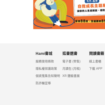
Hami書城
逛書選書
閱讀書籍
服務使用條款
電子書 (零售)
線上書櫃
隱私權保護政策
月讀包 (月租)
下載 APP
個資蒐集告知聲明
XR 體驗書展
防詐騙宣導