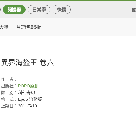
閱讀器
日常學
快讀
大獎
月讀包66折
異界海盜王 卷六
作
者：
出版社：
POPO原創
類
別：
科幻奇幻
格
式：
Epub 流動版
上架日：
2011/5/10