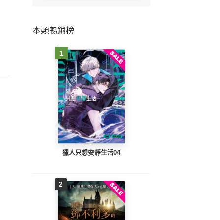
本類暢銷榜
1
獵人只想安靜生活04
2