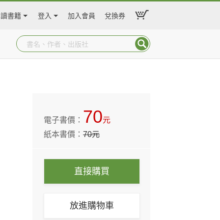
閱讀書籍
登入
加入會員
兌換券
70
電子書價：
元
紙本書價：
70
元
直接購買
放進購物車