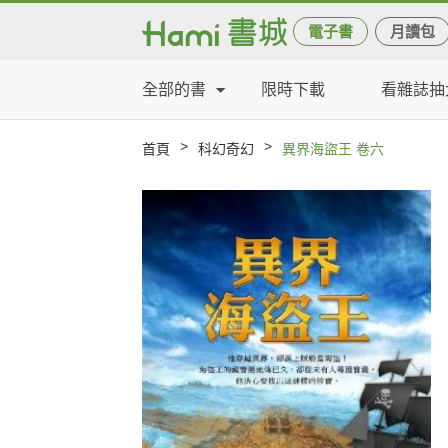
電子書
月讀包
全部的書
限時下載
看雜誌抽
>
>
首頁
科幻奇幻
異界海盜王 卷六