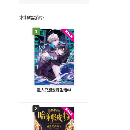
本類暢銷榜
1
獵人只想安靜生活04
2