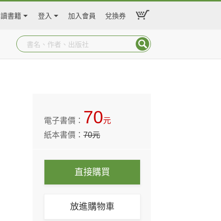
閱讀書籍
登入
加入會員
兌換券
70
電子書價：
元
紙本書價：
70
元
直接購買
放進購物車