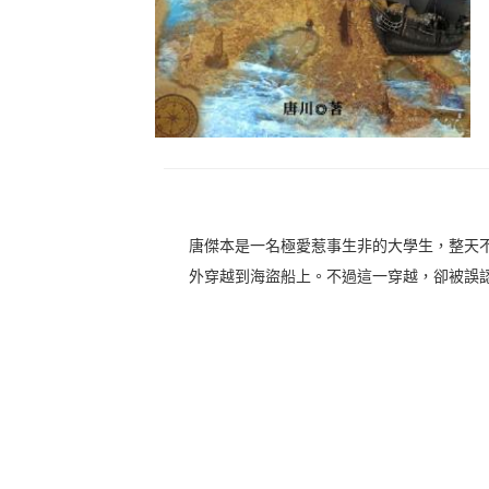
唐傑本是一名極愛惹事生非的大學生，整天
外穿越到海盜船上。不過這一穿越，卻被誤