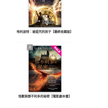
哈利波特：被詛咒的孩子【最終收藏版】
3
怪獸與鄧不利多的秘密【電影劇本書】