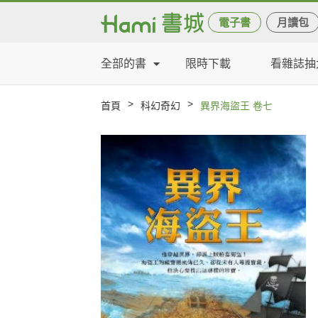
電子書
月讀包
全部的書
限時下載
看雜誌抽
>
>
首頁
科幻奇幻
異界海盜王 卷七