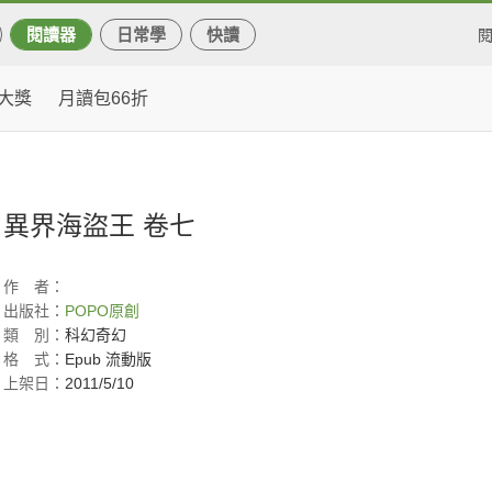
閱讀器
日常學
快讀
大獎
月讀包66折
異界海盜王 卷七
作
者：
出版社：
POPO原創
類
別：
科幻奇幻
格
式：
Epub 流動版
上架日：
2011/5/10