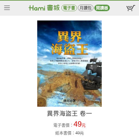
電子書
月讀包
閱讀器
異界海盜王 卷一
49
電子書價：
元
紙本書價：
49
元