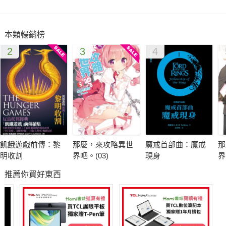
本類暢銷榜
2
3
4
飢餓遊戲前傳：黎
那麼，來攻略異世
魔戒首部曲：魔戒
那
明收割
界吧。(03)
現身
界
推薦你買好東西