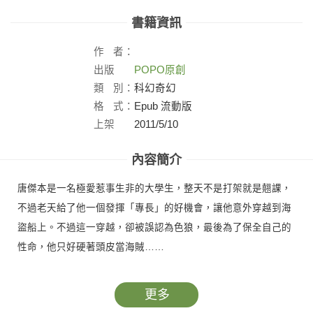
書籍資訊
作
者：
出版
POPO原創
社：
類
別：
科幻奇幻
格
式：
Epub 流動版
上架
2011/5/10
日：
內容簡介
唐傑本是一名極愛惹事生非的大學生，整天不是打架就是翹課，
不過老天給了他一個發揮「專長」的好機會，讓他意外穿越到海
盜船上。不過這一穿越，卻被誤認為色狼，最後為了保全自己的
性命，他只好硬著頭皮當海賊……
更多