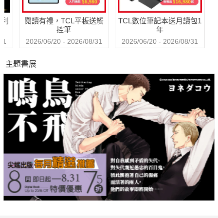
哈利
閱讀有禮，TCL平板送觸
TCL數位筆記本送月讀包1
控筆
年
31
2026/06/20 - 2026/08/31
2026/06/20 - 2026/08/31
主題書展