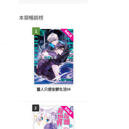
本類暢銷榜
1
獵人只想安靜生活04
2