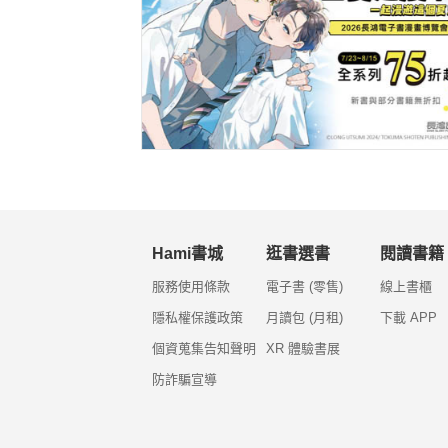
Hami書城
逛書選書
閱讀書籍
服務使用條款
電子書 (零售)
線上書櫃
隱私權保護政策
月讀包 (月租)
下載 APP
個資蒐集告知聲明
XR 體驗書展
防詐騙宣導