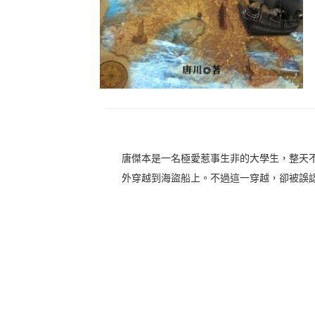
唐傑本是一名極愛惹事生非的大學生，整天
外穿越到海盜船上。不過這一穿越，卻被誤