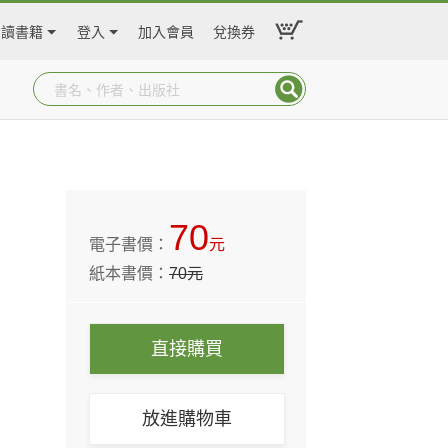
閱讀書籍
登入
加入會員
兌換券
70
電子書價：
元
紙本書價：
70
元
直接購買
放進購物車