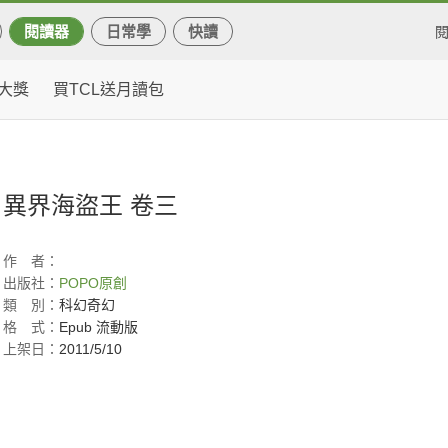
閱讀器
日常學
快讀
大獎
買TCL送月讀包
異界海盜王 卷三
作
者：
出版社：
POPO原創
類
別：
科幻奇幻
格
式：
Epub 流動版
上架日：
2011/5/10