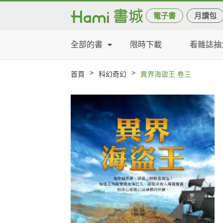
電子書
月讀包
全部的書
限時下載
看雜誌抽
>
>
首頁
科幻奇幻
異界海盜王 卷三