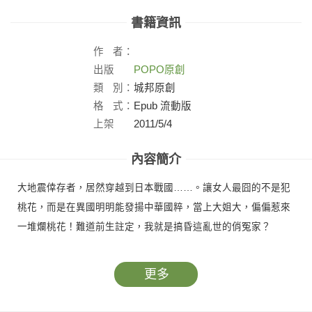
書籍資訊
作
者：
出版
POPO原創
社：
類
別：
城邦原創
格
式：
Epub 流動版
上架
2011/5/4
日：
內容簡介
大地震倖存者，居然穿越到日本戰國……。讓女人最囧的不是犯
桃花，而是在異國明明能發揚中華國粹，當上大姐大，偏偏惹來
一堆爛桃花！難道前生註定，我就是搞昏這亂世的俏冤家？
更多