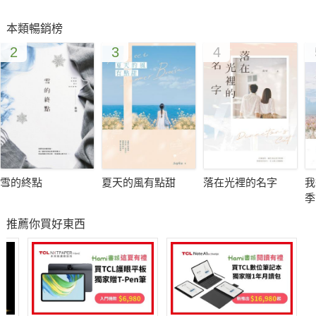
本類暢銷榜
2
3
4
雪的終點
夏天的風有點甜
落在光裡的名字
我
季
推薦你買好東西