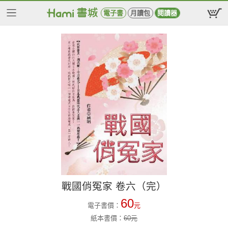
電子書
月讀包
閱讀器
戰國俏冤家 卷六（完）
60
電子書價：
元
紙本書價：
60
元