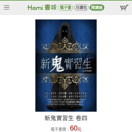
電子書
月讀包
閱讀器
新鬼實習生 卷四
60
電子書價：
元