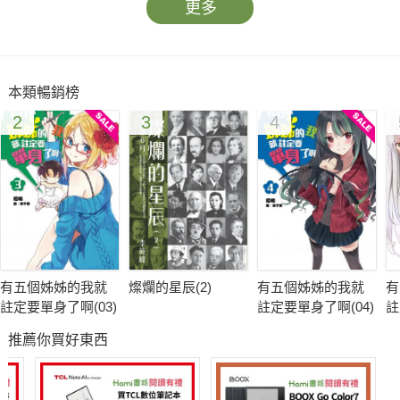
更多
本類暢銷榜
2
3
4
有五個姊姊的我就
燦爛的星辰(2)
有五個姊姊的我就
有
註定要單身了啊(03)
註定要單身了啊(04)
註
推薦你買好東西