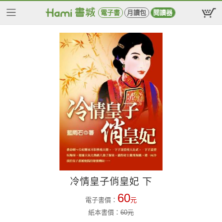
電子書
月讀包
閱讀器
冷情皇子俏皇妃 下
60
電子書價：
元
紙本書價：
60
元