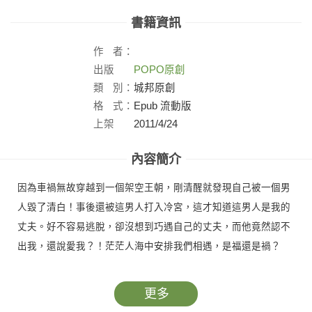
書籍資訊
作
者：
出版
POPO原創
社：
類
別：
城邦原創
格
式：
Epub 流動版
上架
2011/4/24
日：
內容簡介
因為車禍無故穿越到一個架空王朝，剛清醒就發現自己被一個男
人毀了清白！事後還被這男人打入冷宮，這才知道這男人是我的
丈夫。好不容易逃脫，卻沒想到巧遇自己的丈夫，而他竟然認不
出我，還說愛我？！茫茫人海中安排我們相遇，是福還是禍？
更多