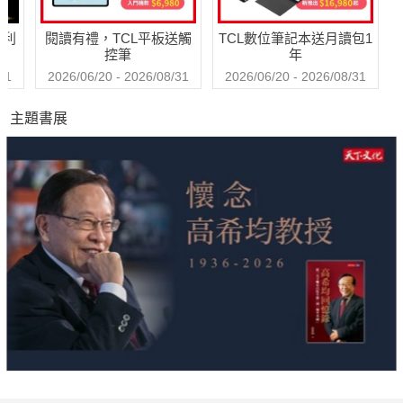
哈利
閱讀有禮，TCL平板送觸
TCL數位筆記本送月讀包1
控筆
年
31
2026/06/20 - 2026/08/31
2026/06/20 - 2026/08/31
主題書展