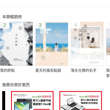
本類暢銷榜
2
3
4
雪的終點
夏天的風有點甜
落在光裡的名字
我
季
推薦你買好東西