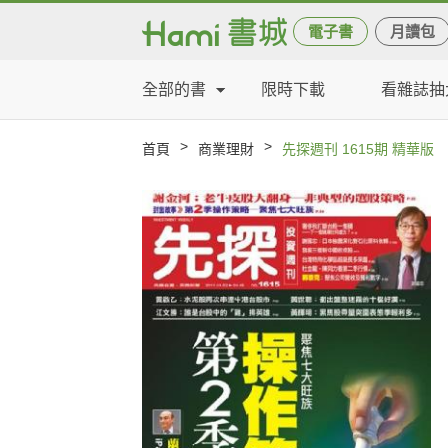
電子書
月讀包
全部的書
限時下載
看雜誌抽
>
>
首頁
商業理財
先探週刊 1615期 精華版