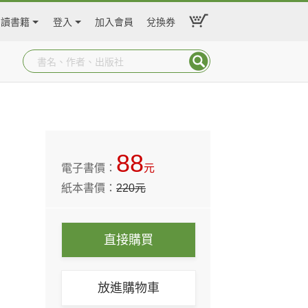
閱讀書籍
登入
加入會員
兌換券
88
電子書價：
元
紙本書價：
220
元
直接購買
放進購物車