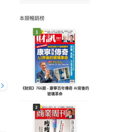
本類暢銷榜
1
《財訊》766期 - 康寧百年傳奇 AI背後的
玻璃革命
2
 2414期
先探週刊 2413期
先探投資週刊 2414期
先探投