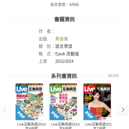
紙本書價：
120
元
書籍資訊
作
者：
出版
希伯崙
社：
類
別：
語言學習
格
式：
Epub 流動版
上架
2011/3/24
日：
系列書資訊
MORE
Live互動英語2014
Live互動英語2014
Live互動英語2014
Live
年9月號
年8月號
年7月號