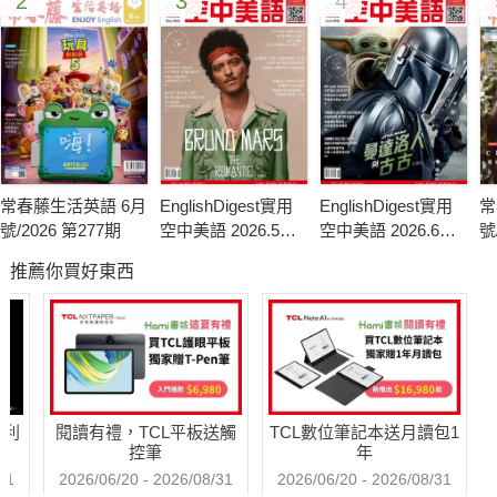
2
3
4
常春藤生活英語 6月
EnglishDigest實用
EnglishDigest實用
常
號/2026 第277期
空中美語 2026.5月
空中美語 2026.6月
號
號
號
推薦你買好東西
哈利
閱讀有禮，TCL平板送觸
TCL數位筆記本送月讀包1
控筆
年
31
2026/06/20 - 2026/08/31
2026/06/20 - 2026/08/31