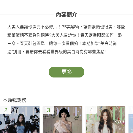
號
號
內容簡介
大美人要讓你漂亮不必修片！PS美容術，讓你素顏也很美。哪些
精華液絕不辜負你期待?大美人告訴你！春天定番眼影如何一盤
三穿。春天鞋包圖鑑，讓你一次看個夠！本期加贈"美白時尚
週"別冊，要帶你去看看世界級的美白時尚有哪些焦點!
更多
本類暢銷榜
2
3
4