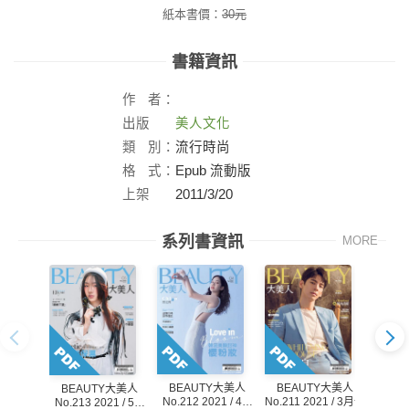
紙本書價：
30
元
書籍資訊
作
者：
出版
美人文化
社：
類
別：
流行時尚
格
式：
Epub 流動版
上架
2011/3/20
日：
系列書資訊
MORE
BEAUTY大美人
BEAUTY大美人
BE
BEAUTY大美人
No.212 2021 / 4月
No.211 2021 / 3月號
No.21
No.213 2021 / 5月