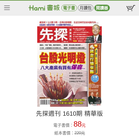
電子書
月讀包
閱讀器
先探週刊 1610期 精華版
88
電子書價：
元
紙本書價：
220
元