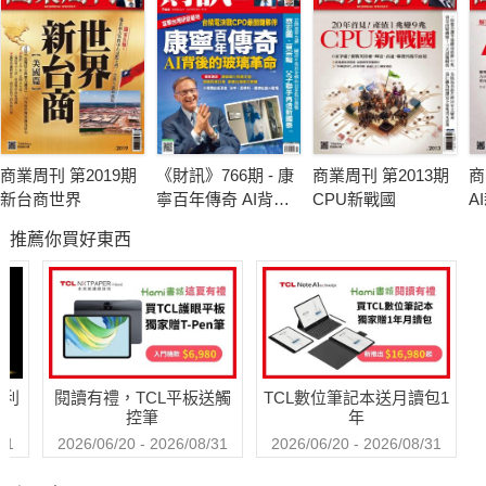
商業周刊 第2019期
《財訊》766期 - 康
商業周刊 第2013期
商
新台商世界
寧百年傳奇 AI背後
CPU新戰國
A
的玻璃革命
推薦你買好東西
哈利
閱讀有禮，TCL平板送觸
TCL數位筆記本送月讀包1
控筆
年
31
2026/06/20 - 2026/08/31
2026/06/20 - 2026/08/31