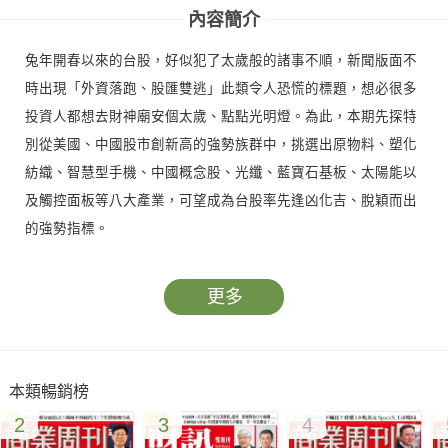
內容簡介
兔年開春以來的台股，好似犯了太歲般的諸事不順，新聞版面不
時出現「外資落跑、股匯雙逃」此類令人恐慌的標題，想必很多
投資人都想去財神廟安個太歲、點點光明燈。為此，本期先探特
別從美國、中國股市創新高的強勢族群中，挑選出原物料、塑化
紡織、智慧型手機、中國概念股、光纖、藍寶石基板、太陽能以
及觸控面板等八大產業，可望成為台股率先逢凶化吉、脫穎而出
的強勢指標。
更多
本類暢銷榜
2
3
4