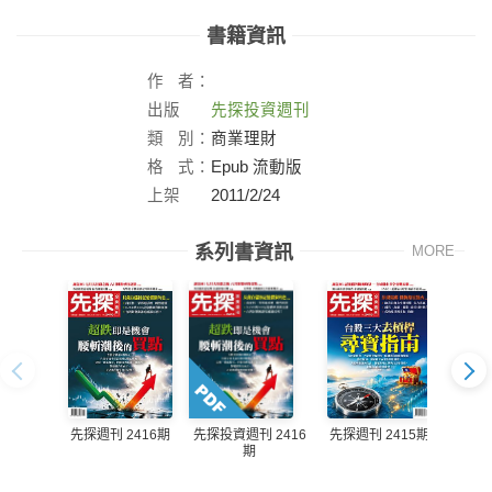
書籍資訊
作
者：
出版
先探投資週刊
社：
類
別：
商業理財
格
式：
Epub 流動版
上架
2011/2/24
日：
系列書資訊
MORE
先探週刊 2416期
先探週刊 2415期
先探投資週刊 2416
先探投
期