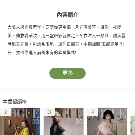
號
號
內容簡介
大美人過完農曆年，要讓你更幸福！月光浴美容，讓你一夜變
美。薄妝變華妝，用一盤眼影就搞定。冬衣注入一點紅，讓美麗
時髦又元氣。引誘系眼尾，讓你正翻天。本期加贈"五感滿足"別
冊，要帶你進入前所未有的幸福模式!
更多
本類暢銷榜
2
3
4