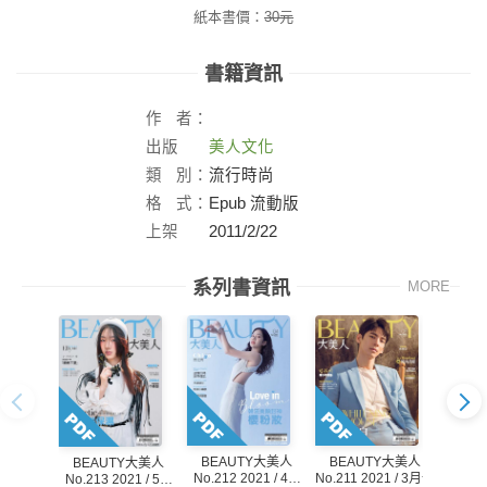
紙本書價：
30
元
書籍資訊
作
者：
出版
美人文化
社：
類
別：
流行時尚
格
式：
Epub 流動版
上架
2011/2/22
日：
系列書資訊
MORE
BEAUTY大美人
BEAUTY大美人
BE
BEAUTY大美人
No.212 2021 / 4月
No.211 2021 / 3月號
No.21
No.213 2021 / 5月