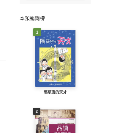
本類暢銷榜
1
隔壁班的天才
2