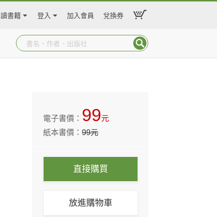
閱讀書籍
登入
加入會員
兌換券
99
電子書價：
元
紙本書價：
99
元
直接購買
放進購物車