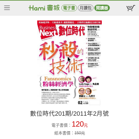
電子書
月讀包
閱讀器
數位時代201期/2011年2月號
120
電子書價：
元
紙本書價：
150
元